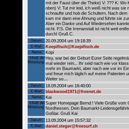
mit der Faust über die Theke) V: ??? K: Wo Ka
oben) V: Tut mir leid, ich weiß nicht was si
schnaufte und hob die Schultern. Nach dem 
kam mir dann eine Ahnung und führte sie zum
Aber ein Danke und Auf Wiedersehen kannte
nicht. P.S. Die Irrenanstalt ist nicht weit entf
durch! Gruß C.
Datum:
20.09.2004 um 19:18:39
E-Mail:
Koepifisch@Koepifisch.de
Name:
Köpi
Inhalt der
Hey, war bei der Geburt Eurer Seite regelmä
Mitteilung:
mal wieder rein... Ihr seid nach wie vor klass
mehr im Baumarkt, aber nach wie vor im Einz
und freue mich täglich auf meine Patienten un
Weiter so....
Datum:
18.09.2004 um 16:40:00
E-Mail:
blackwood1971@freenet.de
Name:
Kai
Inhalt der
Super Homepage Bernd ! Viele Grüße vom 
Mitteilung:
Nordhessen. Dein Baumarkt-Leidensgefähr
Goßlar. Gruß Kai
Datum:
13.09.2004 um 15:57:32
E-Mail:
daniel.steger@freesurf.ch