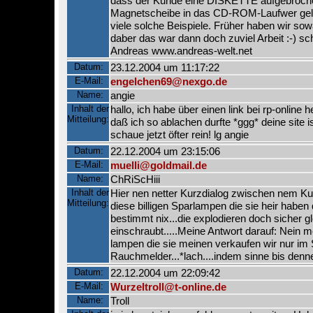
dass der Kunde eine DISKETTE aufgebroche
Magnetscheibe in das CD-ROM-Laufwer geleg
viele solche Beispiele. Früher haben wir s
daber das war dann doch zuviel Arbeit :-) s
Andreas www.andreas-welt.net
Datum:
23.12.2004 um 11:17:22
E-Mail:
engelchen69@nexgo.de
Name:
angie
Inhalt der
hallo, ich habe über einen link bei rp-online
Mitteilung:
daß ich so ablachen durfte *ggg* deine site i
schaue jetzt öfter rein! lg angie
Datum:
22.12.2004 um 23:15:06
E-Mail:
muelli@goldmail.de
Name:
ChRiScHiii
Inhalt der
Hier nen netter Kurzdialog zwischen nem Ku
Mitteilung:
diese billigen Sparlampen die sie heir haben
bestimmt nix...die explodieren doch sicher 
einschraubt.....Meine Antwort darauf: Nein me
lampen die sie meinen verkaufen wir nur im
Rauchmelder...*lach....indem sinne bis denn
Datum:
22.12.2004 um 22:09:42
E-Mail:
Wurzeltroll@t-online.de
Name:
Troll