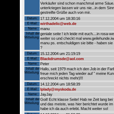
Verkäufer sind schon manchmal arme Säue..
unterkriegen lassen wir uns nie...in dem Sin
gestreifte Grüße auch von mir.
Datum:
17.12.2004 um 18:30:16
E-Mail:
wirthadelic@web.de
Name:
manu
Inhalt der
geniale seite ! ich leide mit euch....in rosa-we
Mitteilung:
weiter so und checkt mal www.geilehunde.i
manu ps. entschuldigen sie bitte - haben sie 
?
Datum:
15.12.2004 um 21:19:19
E-Mail:
Blackdrumsde@aol.com
Name:
Peter
Inhalt der
Hallo, seit 1979 mach ich den Job in der Fa
Mitteilung:
freue mich jeden Tag wieder auf " meine Kun
erschreckt nichts mehr)!!!
Datum:
14.12.2004 um 18:58:39
E-Mail:
lplady@myskoda.de
Name:
JayJay
Inhalt der
Goil! Echt klasse Seite! Hab ne Zeit lang bei
Mitteilung:
und das meiste, was hier berichtet wurde im
habe ich da auch erlebt. Macht weiter so!