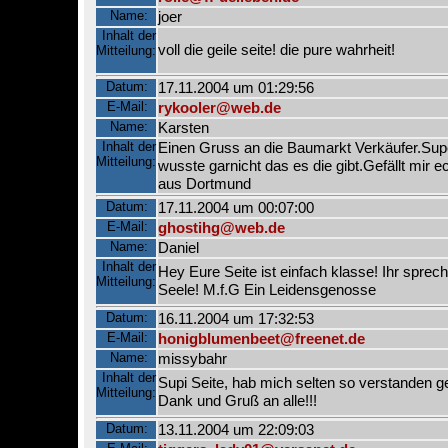
Name:
joer
Inhalt der
voll die geile seite! die pure wahrheit!
Mitteilung:
Datum:
17.11.2004 um 01:29:56
E-Mail:
rykooler@web.de
Name:
Karsten
Inhalt der
Einen Gruss an die Baumarkt Verkäufer.Supe
Mitteilung:
wusste garnicht das es die gibt.Gefällt mir e
aus Dortmund
Datum:
17.11.2004 um 00:07:00
E-Mail:
ghostihg@web.de
Name:
Daniel
Inhalt der
Hey Eure Seite ist einfach klasse! Ihr sprech
Mitteilung:
Seele! M.f.G Ein Leidensgenosse
Datum:
16.11.2004 um 17:32:53
E-Mail:
honigblumenbeet@freenet.de
Name:
missybahr
Inhalt der
Supi Seite, hab mich selten so verstanden ge
Mitteilung:
Dank und Gruß an alle!!!
Datum:
13.11.2004 um 22:09:03