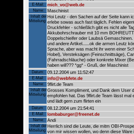
E-Mail:
mich_vo@web.de
Name:
Maschinist
Inhalt der
Hoi Leutz - den Sachen auf der Seite kann i
Mitteilung:
erlebe sowas auch fast täglich. Fehlen eigen
Druckfehler - schließlich gibt es nicht alle T
Akkubohrschrauber mit 10 mm BOHREUT
Doppelschieifer oder Laubsä Gemaschinen. 
und andere Artikel......ok die armen Leutz kön
Sprache, aber was macht ihr wenn einer Sc
Hobel), Versteksägen (Feinschnittsäge), C
(Fahrradschläuche) oder konkrete Mixer (B
haben will??? *gg* - Gruß, der Maschinist
Datum:
09.12.2004 um 11:52:47
E-Mail:
info@webfete.de
Name:
9flirt.de Team
Inhalt der
Grosses Kompliment, und Dank dem User de
Mitteilung:
empfohlen hat. Das 9flirt.de Team lässt mal
und lädt gern zum flirten ein
Datum:
08.12.2004 um 21:54:41
E-Mail:
lombaburger@freenet.de
Name:
Andi
Inhalt der
Herrlich sind die Leute, die mitm OBI-Pro
Mitteilung:
von mir wissen wollen, wo denn diese Ware i