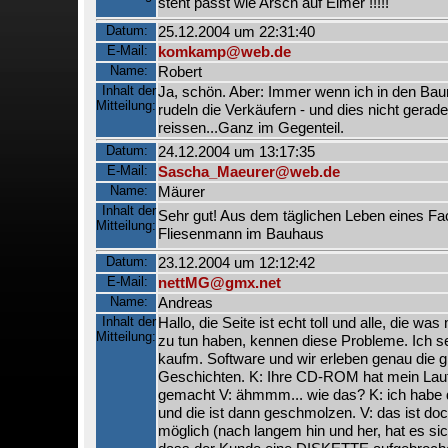
steht passt wie Arsch auf Eimer !!!!!
Datum:
25.12.2004 um 22:31:40
E-Mail:
komkamp@web.de
Name:
Robert
Inhalt der
Ja, schön. Aber: Immer wenn ich in den B
Mitteilung:
rudeln die Verkäufern - und dies nicht gera
reissen...Ganz im Gegenteil.
Datum:
24.12.2004 um 13:17:35
E-Mail:
Sascha_Maeurer@web.de
Name:
Mäurer
Inhalt der
Sehr gut! Aus dem täglichen Leben eines Fa
Mitteilung:
Fliesenmann im Bauhaus
Datum:
23.12.2004 um 12:12:42
E-Mail:
nettMG@gmx.net
Name:
Andreas
Inhalt der
Hallo, die Seite ist echt toll und alle, die wa
Mitteilung:
zu tun haben, kennen diese Probleme. Ich s
kaufm. Software und wir erleben genau die g
Geschichten. K: Ihre CD-ROM hat mein Lau
gemacht V: ähmmm... wie das? K: ich habe d
und die ist dann geschmolzen. V: das ist doc
möglich (nach langem hin und her, hat es sic