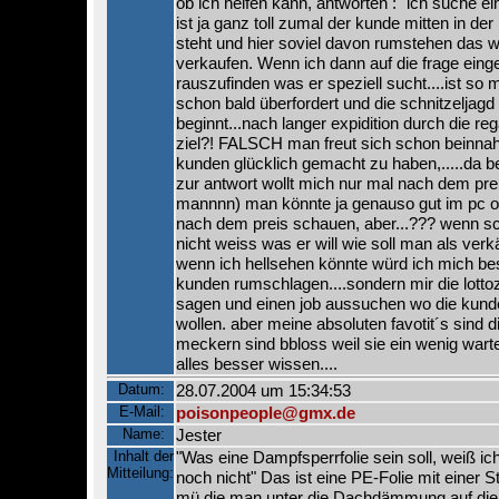
ob ich helfen kann, antworten :" ich suche ei
ist ja ganz toll zumal der kunde mitten in der
steht und hier soviel davon rumstehen das w
verkaufen. Wenn ich dann auf die frage ein
rauszufinden was er speziell sucht....ist so
schon bald überfordert und die schnitzeljagd
beginnt...nach langer expidition durch die reg
ziel?! FALSCH man freut sich schon beinnah
kunden glücklich gemacht zu haben,.....da
zur antwort wollt mich nur mal nach dem pre
mannnn) man könnte ja genauso gut im pc o
nach dem preis schauen, aber...??? wenn s
nicht weiss was er will wie soll man als verk
wenn ich hellsehen könnte würd ich mich bes
kunden rumschlagen....sondern mir die lotto
sagen und einen job aussuchen wo die kund
wollen. aber meine absoluten favotit´s sind d
meckern sind bbloss weil sie ein wenig wart
alles besser wissen....
Datum:
28.07.2004 um 15:34:53
E-Mail:
poisonpeople@gmx.de
Name:
Jester
Inhalt der
"Was eine Dampfsperrfolie sein soll, weiß ich
Mitteilung:
noch nicht" Das ist eine PE-Folie mit einer 
mü die man unter die Dachdämmung auf die 