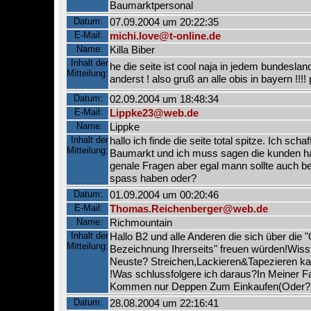
Baumarktpersonal
Datum:
07.09.2004 um 20:22:35
E-Mail:
michi.love@t-online.de
Name:
Killa Biber
Inhalt der
he die seite ist cool naja in jedem bundeslan
Mitteilung:
anderst ! also gruß an alle obis in bayern !!!!
Datum:
02.09.2004 um 18:48:34
E-Mail:
Lippke23@web.de
Name:
Lippke
Inhalt der
hallo ich finde die seite total spitze. Ich sch
Mitteilung:
Baumarkt und ich muss sagen die kunden 
genale Fragen aber egal mann sollte auch b
spass haben oder?
Datum:
01.09.2004 um 00:20:46
E-Mail:
Thomas.Reichenberger@web.de
Name:
Richmountain
Inhalt der
Hallo B2 und alle Anderen die sich über die 
Mitteilung:
Bezeichnung Ihrerseits" freuen würden!Wiss
Neuste? Streichen,Lackieren&Tapezieren ka
!Was schlussfolgere ich daraus?In Meiner F
Kommen nur Deppen Zum Einkaufen(Oder?).F
Datum:
28.08.2004 um 22:16:41