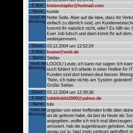
E-Mail:
kistenstapler@hotmail.com
Name:
kunde
Inhalt der
Nette Seite. Aber auf die Idee, dass Ihr Verk
Mitteilung:
einfach zu dämlich seid, um Kundenwünsche
kommt Ihr natürlich nicht, oder? Es hilft nix
Euer Job futsch und dann könnt Ihr auf dem 
weiterjammern.
Datum:
03.12.2004 um 12:52:24
E-Mail:
koane@web.de
Name:
Stefan
Inhalt der
LOOOL! Leute, ich kann nur sagen: Ich kan
Mitteilung:
euch fühlen! Ich arbeite in einer Hotline für IT
Kunden sind dort keinen deut besser. Meist
"Nein, ich habe nichts am System geändert!" ;-)
Grüße Stefan
Datum:
03.12.2004 um 12:39:36
E-Mail:
tobbitobbi2000@yahoo.de
Name:
tobi
Inhalt der
angetan von einer treffenden kritik über deine
Mitteilung:
art.de gelesen habe, da bist du heute als Su
angegeben, wollte ich mich mal überzeugen
amüsiert. hab die augenbrauen gehoben. hab f
genau so! jo, hast mein zentrum getroffen! m