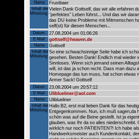
Name:
Frustbaer
Inhalt der
Vielen Dank Gottself, das wir alle erfahren d
Mitteilung:
"perfektes" Leben führst... Und das wir daran
das DU keine Probleme mit Mitmenschen has
self(st) für diesen Menschen...
Datum:
27.08.2004 um 01:06:26
E-Mail:
gottself@heaven.de
Name:
Gottself
Inhalt der
So eine schwachsinnige Seite habe ich scho
Mitteilung:
gesehen. Besten Dank! Endlich mal wieder wi
Sinnloses. Wenn sich jemand seinen Alltagsf
will, ist das ja schon recht. Dass man dazu a
Homepage das tun muss, hat schon etwas mi
Armer Sack! Gottself
Datum:
23.08.2004 um 20:57:12
E-Mail:
Uliblueliner@aol.com
Name:
Uliblueliner
Inhalt der
Hallo B2, erst mal lieben Dank für das heuti
Mitteilung:
Entgegenkommen. Nun, ich muß sagen,da ha
schön was auf die Beine gestellt. Ist ja eige
glauben, was Ihr da so alles niederschreibt.
wirklich nur noch PATIENTEN?! Ich habe al
Handwerksmeister auch Kundenkontakt, der