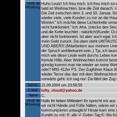
Inhalt der
Huhu Leutz! Ich freu mich. Ich freu mich so
Mitteilung:
bald ist Weihnachten, bzw die Zeit danach. 
Die Zeit zwischen dem 3. und 10. Januar.
wieder viele, viele Kunden zu mir an die Hau
Worten:" Ich möchte diese Lichterkette umta
nicht funktioniert." Ich: Aha. (stecke den Ste
und die Kette leuchtet - natürlich!)Kunde: Oc
aber nicht funktioniert. Ist aber auch egal. 
mein Geld zurück. Da oben steht UMTA
UND ABER!!! (Mitarbeitern aus meinem Unt
der Spruch wohlbekannt sein..) Tja, ich tau
mich wie diese Leute wohl durchs Leben k
fremde Hilfe. Aber Weihnachten kommt bes
günstig kommt man nie wieder an seine We
oder? MfG 412er PS. Der Zugführer Klaus B
wieder Terror das das mit dem Weihnachtsma
vorwärts geht. Ich sag nur: Da fährt der Zug 
Datum:
21.09.2004 um 23:56:55
E-Mail:
lofty_cloud@yahoo.de
Name:
C.
Inhalt der
Hallo ihr lieben Mitleider! Ihr sprecht mir au
Mitteilung:
wir nicht Hände und Füße hätten, wären wir
kommunizieren untauglich! Heute kam eine 
Kundin zu mir: K: allo V: Guten Tag K: Wo Kart