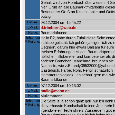
Gehalt wird von Hornbach überwiesen ;-) Se
hier. Gruß an alle Baumarktmitarbeiter diese
Besonderer Gruß an Kistenstapler und Gottse
putzig!
Datum:
08.12.2004 um 15:45:22
E-Mail:
d.trimborn@web.de
Name:
Baumarktkunde
Inhalt der
Hallo B2, habe durch Zufall diese Seite ent
Mitteilung:
schlapp gelacht. Ich gehöre ja eigentlich zu e
Gegnern, darum hier etwas Balsam für eure
meinen Erfahrungen ist das Baumarktperso
höflicher, hilfsbereiter und kompetenter als d
anderen Branchen. Manchmal brauchen sie 
Nachhilfe, wie z.B. andy39532000@yahoo.de
Gästebuch. Farbe, Rohr, Peng! ist natürlich
Hammerschlaglack. Ich schau' gern mal wied
Baumarktkunde
Datum:
07.12.2004 um 10:13:02
E-Mail:
mulle@mann.de
Name:
Mullemmann
Inhalt der
Die Seite is ja schon ganz geil, nur ich denk
Mitteilung:
die verhasste Kundschaft keinen Job mehr hä
irgendwie ein Teufelskreis. Ausserdem gibt 
Baumarktmitarbeiter, die wirklich keine Ahn