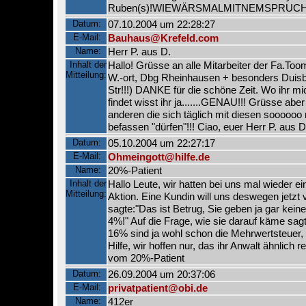
Ruben(s)!WIEWÄRSMALMITNEMSPRUC
Datum:
07.10.2004 um 22:28:27
E-Mail:
Bauhaus@Krefeld.com
Name:
Herr P. aus D.
Inhalt der
Hallo! Grüsse an alle Mitarbeiter der Fa.To
Mitteilung:
W.-ort, Dbg Rheinhausen + besonders Duis
Str!!!) DANKE für die schöne Zeit. Wo ihr mic
findet wisst ihr ja.......GENAU!!! Grüsse aber
anderen die sich täglich mit diesen soooooo
befassen "dürfen"!!! Ciao, euer Herr P. aus D
Datum:
05.10.2004 um 22:27:17
E-Mail:
Ohmeingott@hilfe.de
Name:
20%-Patient
Inhalt der
Hallo Leute, wir hatten bei uns mal wieder e
Mitteilung:
Aktion. Eine Kundin will uns deswegen jetzt 
sagte:"Das ist Betrug, Sie geben ja gar kei
4%!" Auf die Frage, wie sie darauf käme sagt
16% sind ja wohl schon die Mehrwertsteuer, 
Hilfe, wir hoffen nur, das ihr Anwalt ähnlich 
vom 20%-Patient
Datum:
26.09.2004 um 20:37:06
E-Mail:
privatpatient@obi.de
Name:
412er