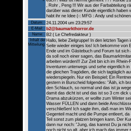
, Rohr , Peng !!! Wir aus der Farbabteilung 
darüber was dieser Kunde eigentlich haben wol
habt ihr ne Idee (-: MFG : Andy und schönen
Datum:
24.11.2004 um 23:29:57
E-Mail:
b2@baumarkthorror.de
Name:
B2 ( Le Chefredakteur )
Inhalt der
Hallo, liebe Zielgruppe! In den letzten Tagen i
Mitteilung:
Seite wieder einiges los! Ich bekomme von 
Ende und im Gästebuch und Forum tut sich 
da soll noch einer sagen, das Baumarktmitarb
arbeiten würden!!! Zur Zeit bin ich im Rhein
Inventuren unterwegs und sehe eigentlich in
die gleichen Tragödien, die sich tagtäglich au
wiederspiegeln. Nur ein Beispiel; Ein Rentne
gestern in Burscheid folgendes: "Ääh, ich bra
den Schlauch, so normal und das ist ja we
damit das dicht ist und das ist so 3 cm dic
Drama abzukürzen, er wollte zum Winter se
Wasser FÜLLEN und dann beide Anschlüsse
verschließen! Ich sagte ihm, daß man im Wi
Gegenteil macht und die Pumpe entleert, da 
Teil sonst zum platzen bringen kann. Der Ku
dann nur noch: "Jung, das kannst Du ja nicht
noch nicht so alt, aber ich mach das immer s