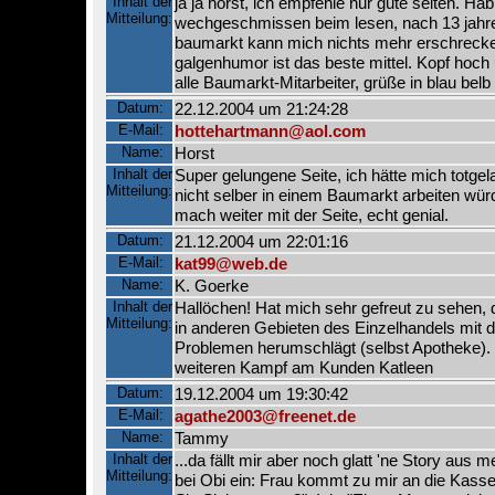
Inhalt der
ja ja horst, ich empfehle nur gute seiten. Hab
Mitteilung:
wechgeschmissen beim lesen, nach 13 jahre
baumarkt kann mich nichts mehr erschrecke
galgenhumor ist das beste mittel. Kopf hoch
alle Baumarkt-Mitarbeiter, grüße in blau belb 
Datum:
22.12.2004 um 21:24:28
E-Mail:
hottehartmann@aol.com
Name:
Horst
Inhalt der
Super gelungene Seite, ich hätte mich totgel
Mitteilung:
nicht selber in einem Baumarkt arbeiten wür
mach weiter mit der Seite, echt genial.
Datum:
21.12.2004 um 22:01:16
E-Mail:
kat99@web.de
Name:
K. Goerke
Inhalt der
Hallöchen! Hat mich sehr gefreut zu sehen,
Mitteilung:
in anderen Gebieten des Einzelhandels mit d
Problemen herumschlägt (selbst Apotheke).
weiteren Kampf am Kunden Katleen
Datum:
19.12.2004 um 19:30:42
E-Mail:
agathe2003@freenet.de
Name:
Tammy
Inhalt der
...da fällt mir aber noch glatt 'ne Story aus 
Mitteilung:
bei Obi ein: Frau kommt zu mir an die Kasse