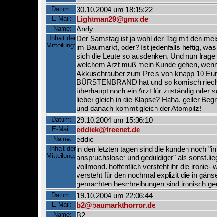
Datum:
30.10.2004 um 18:15:22
E-Mail:
Lightman29@gmx.de
Name:
Andy
Inhalt der
Der Samstag ist ja wohl der Tag mit den me
Mitteilung:
im Baumarkt, oder? Ist jedenfalls heftig, was
sich die Leute so ausdenken. Und nun frage
welchem Arzt muß mein Kunde gehen, wenn
Akkuschrauber zum Preis von knapp 10 Eur
BÜRSTENBRAND hat und so komisch riecht
überhaupt noch ein Arzt für zuständig oder s
lieber gleich in die Klapse? Haha, geiler Begr
und danach kommt gleich der Atompilz!
Datum:
29.10.2004 um 15:36:10
E-Mail:
eddiek@freenet.de
Name:
eddie
Inhalt der
in den letzten tagen sind die kunden noch "int
Mitteilung:
anspruchsloser und geduldiger" als sonst.li
vollmond. hoffentlich versteht ihr die ironie- 
versteht für den nochmal explizit die in gän
gemachten beschreibungen sind ironisch ge
Datum:
19.10.2004 um 22:06:44
E-Mail:
b2@baumarkthorror.de
Name:
B2