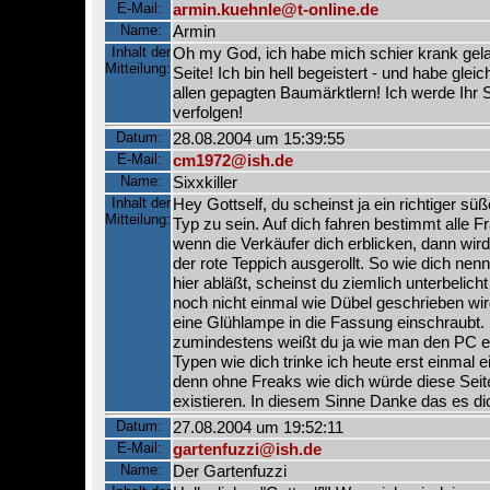
E-Mail:
armin.kuehnle@t-online.de
Name:
Armin
Inhalt der
Oh my God, ich habe mich schier krank gela
Mitteilung:
Seite! Ich bin hell begeistert - und habe gleich
allen gepagten Baumärktlern! Ich werde Ihr 
verfolgen!
Datum:
28.08.2004 um 15:39:55
E-Mail:
cm1972@ish.de
Name:
Sixxkiller
Inhalt der
Hey Gottself, du scheinst ja ein richtiger sü
Mitteilung:
Typ zu sein. Auf dich fahren bestimmt alle F
wenn die Verkäufer dich erblicken, dann wird
der rote Teppich ausgerollt. So wie dich nenn
hier abläßt, scheinst du ziemlich unterbelich
noch nicht einmal wie Dübel geschrieben wi
eine Glühlampe in die Fassung einschraubt. 
zumindestens weißt du ja wie man den PC ei
Typen wie dich trinke ich heute erst einmal e
denn ohne Freaks wie dich würde diese Seite
existieren. In diesem Sinne Danke das es di
Datum:
27.08.2004 um 19:52:11
E-Mail:
gartenfuzzi@ish.de
Name:
Der Gartenfuzzi