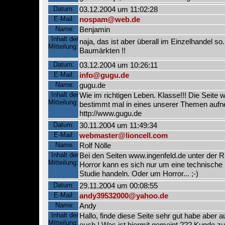
Datum:
03.12.2004 um 11:02:28
E-Mail:
nospam@web.de
Name:
Benjamin
Inhalt der
naja, das ist aber überall im Einzelhandel so..
Mitteilung:
Baumärkten !!
Datum:
03.12.2004 um 10:26:11
E-Mail:
info@gugu.de
Name:
gugu.de
Inhalt der
Wie im richtigen Leben. Klasse!!! Die Seite 
Mitteilung:
bestimmt mal in eines unserer Themen aufn
http://www.gugu.de
Datum:
30.11.2004 um 11:49:34
E-Mail:
webmaster@lioncell.com
Name:
Rolf Nölle
Inhalt der
Bei den Seiten www.ingenfeld.de unter der
Mitteilung:
Horror kann es sich nur um eine technische
Studie handeln. Oder um Horror... ;-)
Datum:
29.11.2004 um 00:08:55
E-Mail:
andy39532000@yahoo.de
Name:
Andy
Inhalt der
Hallo, finde diese Seite sehr gut habe aber a
Mitteilung:
euch ! Was ist hiermit gemeint ??? Kunde zu