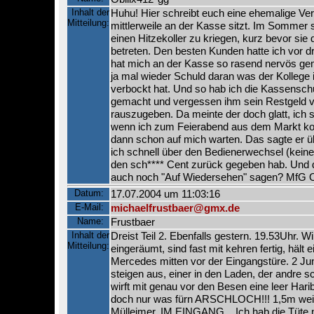
Inhalt der
Huhu! Hier schreibt euch eine ehemalige Verk
Mitteilung:
mittlerweile an der Kasse sitzt. Im Sommer s
einen Hitzekoller zu kriegen, kurz bevor sie
betreten. Den besten Kunden hatte ich vor 
hat mich an der Kasse so rasend nervös gem
ja mal wieder Schuld daran was der Kollege
verbockt hat. Und so hab ich die Kassensch
gemacht und vergessen ihm sein Restgeld v
rauszugeben. Da meinte der doch glatt, ich 
wenn ich zum Feierabend aus dem Markt k
dann schon auf mich warten. Das sagte er 
ich schnell über den Bedienerwechsel (kei
den sch**** Cent zurück gegeben hab. Und 
auch noch "Auf Wiedersehen" sagen? MfG 
Datum:
17.07.2004 um 11:03:16
E-Mail:
michaelfrustbaer@gmx.de
Name:
Frustbaer
Inhalt der
Dreist Teil 2. Ebenfalls gestern. 19.53Uhr. Wi
Mitteilung:
eingeräumt, sind fast mit kehren fertig, hält
Mercedes mitten vor der Eingangstüre. 2 J
steigen aus, einer in den Laden, der andre 
wirft mit genau vor den Besen eine leer Harib
doch nur was fürn ARSCHLOCH!!! 1,5m weit
Mülleimer, IM EINGANG... Ich hab die Tüte n