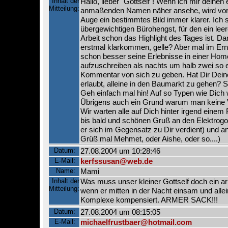
Inhalt der
Hallo, lieber "Gottself"! Wenn ich mir deinen
Mitteilung:
anmaßenden Namen näher ansehe, wird vor
Auge ein bestimmtes Bild immer klarer. Ich 
übergewichtigen Bürohengst, für den ein leer
Arbeit schon das Highlight des Tages ist. 
erstmal klarkommen, gelle? Aber mal im Erns
schon besser seine Erlebnisse in einer Ho
aufzuschreiben als nachts um halb zwei so 
Kommentar von sich zu geben. Hat Dir Dein
erlaubt, alleine in den Baumarkt zu gehen? S
Geh einfach mal hin! Auf so Typen wie Dich w
Übrigens auch ein Grund warum man keine V
Wir warten alle auf Dich hinter irgend einem 
bis bald und schönen Gruß an den Elektrogo
er sich im Gegensatz zu Dir verdient) und a
Grüß mal Mehmet, oder Aishe, oder so....)
Datum:
27.08.2004 um 10:28:46
E-Mail:
kerfssusan@web.de
Name:
Mami
Inhalt der
Was muss unser kleiner Gottself doch ein a
Mitteilung:
wenn er mitten in der Nacht einsam und alle
Komplexe kompensiert. ARMER SACK!!!
Datum:
27.08.2004 um 08:15:05
E-Mail:
michaelfrustbaer@hotmail.com