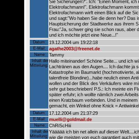
Sie Sicherungen?". Ich: "Einen Moment, ich 
Elektrofachmann!". Elektrofachmann kommt, 
Elektrofachmann wirft einen Blick auf die Sic
und sagt:"Wo haben Sie die denn her? Das i
Hauptsicherung der Stadtwerke aus ihrem S
Frau:"Ja, schwer ging sie schon raus, aber d
und ich möchte jetzt eine Neue...!"
Datum:
19.12.2004 um 19:22:18
E-Mail:
agathe2003@freenet.de
Name:
Tammy
Inhalt der
Hallo miteinander! Schöne Seite... und ich w
Mitteilung:
Lachtränen aus den Augen.... Ich dachte ja s
Katastrophe im Baumarkt (hochmotivierte, a
talentfreie Blondine)...habe neulich einen An
wollen und der Blick des Verkäufers wäre mi
sehr gut beschrieben! P.S.: Ich meinte ein Fl
später erfuhr; ich wollte nämlich zwei Arbeits
einen Kratzbaum verbinden. Und in meinem 
gemacht, ein Winkel ohne Knick = Antiwinkel.
Datum:
17.12.2004 um 21:37:29
E-Mail:
muelli@goldmail.de
Name:
ChRiScHiii
Inhalt der
Yäääää ich bin net allein auf dieser Welt....ic
Mitteilung:
wie die meisten von euch garantiert auch mit 