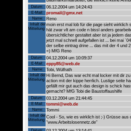
Datum:
06.12.2004 um 14:24:43
E-Mail:
promail@gmx.net
Name:
Reno
Inhalt der
moin erst mal lob für die page sieht wirklich s
Mitteilung:
hät zwar vlt am code n bissl anders gearbeit
übersichtlicher gestaltet aber ist ja jedem da
jetzt mal schnell aufgefallen ist ... bei mai `
der selbe eintrag drine ... das mit der 4 und
=) MfG Reno
Datum:
04.12.2004 um 10:09:37
E-Mail:
eppy85@web.de
Name:
Tobi, Wülfrath
Inhalt der
Hi Bernd, Das war echt mal locker mit dir zu 
Mitteilung:
action mit der kippe herrlich. Lustige seite h
gefällt mir gut auch das design is schick ha
gemacht? MfG Tobi die Baustoffaushilfe
Datum:
03.12.2004 um 21:44:45
E-Mail:
tommi@web.de
Name:
Tommi
Inhalt der
Cool - So, wie es wirklich ist ;-) Grüsse aus
Mitteilung:
"www.Arbeitslosennetz.de"
Datum:
03.12.2004 um 13:14:41