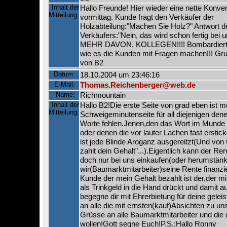
Inhalt der
Hallo Freunde! Hier wieder eine nette Konve
Mitteilung:
vormittag. Kunde fragt den Verkäufer der
Holzabteilung:"Machen Sie Holz?" Antwort d
Verkäufers:"Nein, das wird schon fertig bei un
MEHR DAVON, KOLLEGEN!!!! Bombardiert m
wie es die Kunden mit Fragen machen!!! Gru
von B2
Datum:
18.10.2004 um 23:46:16
E-Mail:
Thomas.Reichenberger@web.de
Name:
Richmountain
Inhalt der
Hallo B2!Die erste Seite von grad eben ist 
Mitteilung:
Schweigeminutenseite für all diejenigen den
Worte fehlen.Jenen,den das Wort im Munde 
oder denen die vor lauter Lachen fast erstic
ist jede Blinde Aroganz ausgereitzt(Und vo
zahlt dein Gehalt"...).Eigentlich kann der R
doch nur bei uns einkaufen(oder herumstänk
wir(Baumarktmitarbeiter)seine Rente finanzi
Kunde der mein Gehalt bezahlt ist der,der mi
als Trinkgeld in die Hand drückt und damit a
begegne dir mit Ehrerbietung für deine gelei
an alle die mit ernsten(kauf)Absichten zu u
Grüsse an alle Baumarktmitarbeiter und die 
wollen!Gott segne Euch!P.S.:Hallo Ronny