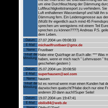
um eine Durchfeuchtung der Dämmung dur
Luftfeuchtigkeitstransport zu verhindern. Sie
Luft enthaltenen Wasserdampf und hält ihn s
Dämmung fern. Ein Leidensgenosse aus dem
(Müßt Ihr eigentlich auch mind 45 Fremdspr
sprechen um wenigstens mit einem Teil Eur
sprechen zu können????) Andreas P.S. geile
dem Leben.
Datum:
27.07.2004 um 09:08:33
E-Mail:
michaelfrustbaer@gmx.de
Name:
Frustbaer
Inhalt der
Habe eine Quizfrage an Euch alle: *** Was 
Mitteilung:
haben, wenn er mich nach " Lehmvasen " frag
geschehen gestern )
Datum:
25.07.2004 um 20:08:50
E-Mail:
superhausen@aol.com
Name:
hausen
Inhalt der
Ist es normal wenn man einen Kunden hat de
Mitteilung:
dazwischen quatscht?Habe doch nur eine Fr
anderen 20 dann auch!!Super Seite!
Datum:
19.07.2004 um 19:47:41
E-Mail:
obilix84@web.de
Name:
Obilix412*gg*