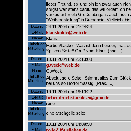
lieber Freund, so jung bin ich zwar auch nic
sorgst wenistens dafür, das wir ordentlich 
verkaufen! Viele Grüße übrigens auch noch 
"Weiberabteilung" in Burscheid. Vielleicht bi
Datum:
24.11.2004 um 21:24:34
E-Mail:
klauskolde@web.de
Name:
Klaus
Inhalt der
Farben/Lacke: "Was ist denn besser, matt o
Mitteilung:
Spitzen-Seite!! Gruß vom Klaus (hag....)
Datum:
19.11.2004 um 22:13:00
E-Mail:
g.weck@web.de
Name:
G.Weck
Inhalt der
Absolut geile Seite!! Stimmt alles.Zum Glück 
Mitteilung:
bei uns so Horrormässig. (Prak.....)
Datum:
19.11.2004 um 19:13:22
E-Mail:
fiebeinfruehstuecksei@gmx.de
Name:
rene
Inhalt der
eine arschgeile seite
Mitteilung:
Datum:
19.11.2004 um 14:08:50
E-Mail:
rolle@ff-uelleben.de