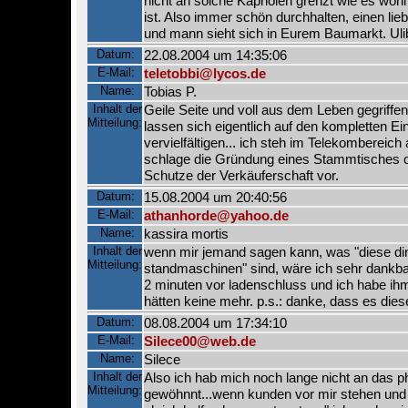
nicht an solche Kapriolen grenzt wie es wohl
ist. Also immer schön durchhalten, einen l
und mann sieht sich in Eurem Baumarkt. Ulib
Datum:
22.08.2004 um 14:35:06
E-Mail:
teletobbi@lycos.de
Name:
Tobias P.
Inhalt der
Geile Seite und voll aus dem Leben gegriffen
Mitteilung:
lassen sich eigentlich auf den kompletten Ei
vervielfältigen... ich steh im Telekombereich
schlage die Gründung eines Stammtisches 
Schutze der Verkäuferschaft vor.
Datum:
15.08.2004 um 20:40:56
E-Mail:
athanhorde@yahoo.de
Name:
kassira mortis
Inhalt der
wenn mir jemand sagen kann, was "diese din
Mitteilung:
standmaschinen" sind, wäre ich sehr dankb
2 minuten vor ladenschluss und ich habe ihm
hätten keine mehr. p.s.: danke, dass es diese 
Datum:
08.08.2004 um 17:34:10
E-Mail:
Silece00@web.de
Name:
Silece
Inhalt der
Also ich hab mich noch lange nicht an das
Mitteilung:
gewöhnnt...wenn kunden vor mir stehen und 