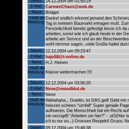
Datum:
14.12.2004 um 01:50:29
E-Mail:
CarmenChaos@web.de
Name:
Bridget
Inhalt der
Danke! endlich erkennt jemand den Schmerz
Mitteilung:
Tag in meinem Baumarkt ertragen muß. Zu
Persönlichkeit bereits gefestigt bevor ich d
arbeiten, sonst wär ich glaub heute in der G
arbeite am Service und an der Beschwerdes
wohl nimmer sagen...viele Grüße haltet durc
Datum:
12.12.2004 um 09:23:47
E-Mail:
hajo58@t-online.de
Name:
H.J. Heinen
Inhalt der
Klasse weitermachen !!!!
Mitteilung:
Datum:
12.12.2004 um 03:56:20
E-Mail:
Neve@mondblut.de
Name:
Neve
Inhalt der
Wahahaha... Goettin, ist DAS geil! Gebt mi
Mitteilung:
heissen scheiss *umfall* Super geniale Page
aufhoeren. Die Menschheit hat ein Recht auf
sie verzapft! "Arbeiten sie hier?" - .oO(Hier i
ich tu nur so...) Grossen Respekt! Gruss; N
Datum:
09.12.2004 um 15:46:38