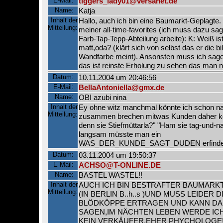
E-Mail:
tiggers_lady01@versanet.de
Name:
Katja
Inhalt der
Hallo, auch ich bin eine Baumarkt-Geplagte. H
Mitteilung:
meiner all-time-favorites (ich muss dazu sag
Farb-Tap-Tepp-Abteilung arbeite): K: Weiß ist
matt,oda? (klärt sich von selbst das er die bi
Wandfarbe meint). Ansonsten muss ich sagen
das ist reinste Erholung zu sehen das man nic
Datum:
10.11.2004 um 20:46:56
E-Mail:
BellaAntoniella@gmx.de
Name:
OBI azubi nina
Inhalt der
Ey ohne witz manchmal könnte ich schon n
Mitteilung:
zusammen brechen mitwas Kunden daher
denn sie Stiefmüttarla?" "Ham sie tag-und-n
langsam müsste man ein
WAS_DER_KUNDE_SAGT_DUDEN erfinde
Datum:
03.11.2004 um 19:50:37
E-Mail:
ACHSO@T-ONLINE.DE
Name:
BASTEL WASTEL!!
Inhalt der
AUCH ICH BIN BESTRAFTER BAUMARK
Mitteilung:
(IN BERLIN B..h..s )UND MUSS LEIDER D
BLÖDKÖPPE ERTRAGEN UND KANN DA
SAGEN,IM NÄCHTEN LEBEN WERDE IC
KEIN VERKÄUFER,EHER PHYCHOLOGE!