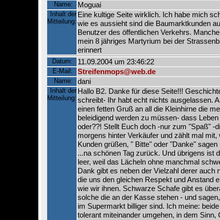
Name:
Moguai
Inhalt der
Eine kultige Seite wirklich. Ich habe mich s
Mitteilung:
wie es aussieht sind die Baumarktkunden auc
Benutzer des öffentlichen Verkehrs. Manche
mein 8 jähriges Martyrium bei der Strassenb
erinnert
Datum:
11.09.2004 um 23:46:22
E-Mail:
Streifenmops@web.de
Name:
dani
Inhalt der
Hallo B2. Danke für diese Seite!!! Geschich
Mitteilung:
schreibt- Ihr habt echt nichts ausgelassen. 
einen fetten Gruß an all die Kleinhirne die me
beleidigend werden zu müssen- dass Leben 
oder??! Stellt Euch doch -nur zum "Spaß" -d
morgens hinter Verkäufer und zählt mal mit, 
Kunden grüßen, " Bitte" oder "Danke" sagen 
...na schönen Tag zurück. Und übrigens ist 
leer, weil das Lächeln ohne manchmal schwer 
Dank gibt es neben der Vielzahl derer auch 
die uns den gleichen Respekt und Anstand e
wie wir ihnen. Schwarze Schafe gibt es übera
solche die an der Kasse stehen - und sagen,
im Supermarkt billiger sind. Ich meine: beide
tolerant miteinander umgehen, in dem Sinn